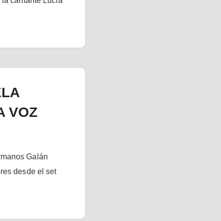
 la cantante Lucía
ELA
A VOZ
ermanos Galán
res desde el set