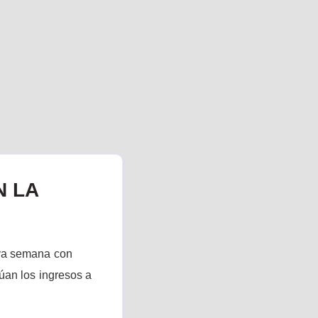
N LA
eva semana con
úan los ingresos a