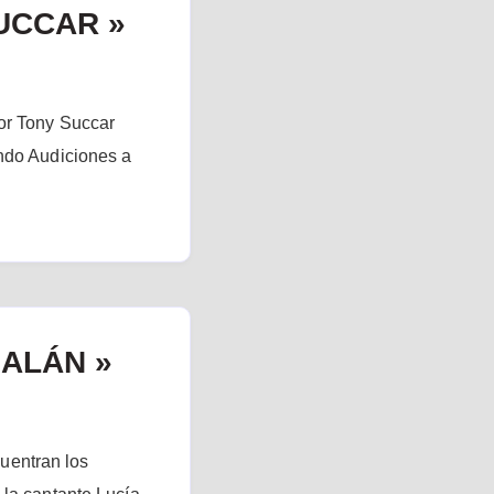
SUCCAR »
or Tony Succar
ando Audiciones a
GALÁN »
uentran los