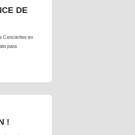
NCE DE
s Conciertos en
ato para
 !