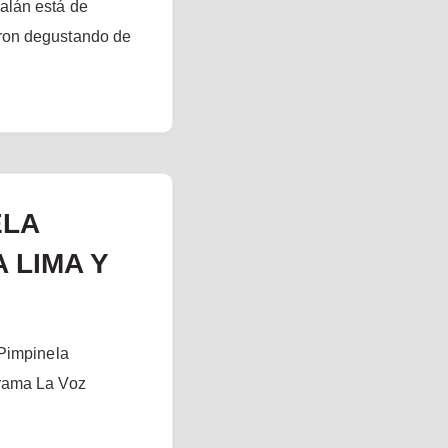
alán está de
ron degustando de
ELA
 LIMA Y
 Pimpinela
grama La Voz