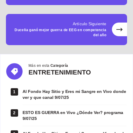
Artículo Siguiente
Ducelia ganó mejor guerra de EEG en competencia
del año
Más en esta
Categoría
ENTRETENIMIENTO
ENTRETENIMIENTO
Al Fondo Hay Sitio y Eres mi Sangre en Vivo donde
1
ver y que canal 9/07/25
ESTO ES GUERRA en Vivo ¿Dónde Ver? programa
2
9/07/25