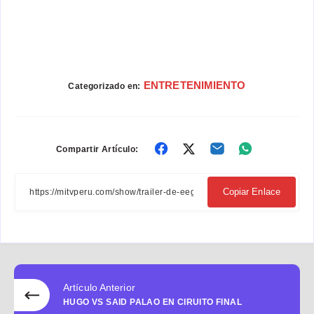
ENTRETENIMIENTO
Categorizado en:
Compartir
Compartir
Compartir
Compartir
Compartir Artículo:
en
en
en
en
Facebook
Twitter
Email
Whatsapp
Copiar Enlace
Artículo Anterior
HUGO VS SAID PALAO EN CIRUITO FINAL