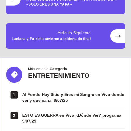
«SOLO ERES UNA YAPA»
Artículo Siguiente
Luciana y Patricio tuvieron accidentado final
Más en esta
Categoría
ENTRETENIMIENTO
ENTRETENIMIENTO
Al Fondo Hay Sitio y Eres mi Sangre en Vivo donde
1
ver y que canal 9/07/25
ESTO ES GUERRA en Vivo ¿Dónde Ver? programa
2
9/07/25