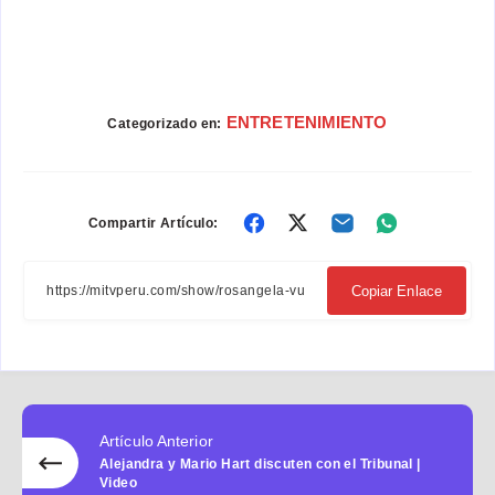
ENTRETENIMIENTO
Categorizado en:
Compartir
Compartir
Compartir
Compartir
Compartir Artículo:
en
en
en
en
Facebook
Twitter
Email
Whatsapp
Copiar Enlace
Artículo Anterior
Alejandra y Mario Hart discuten con el Tribunal |
Video