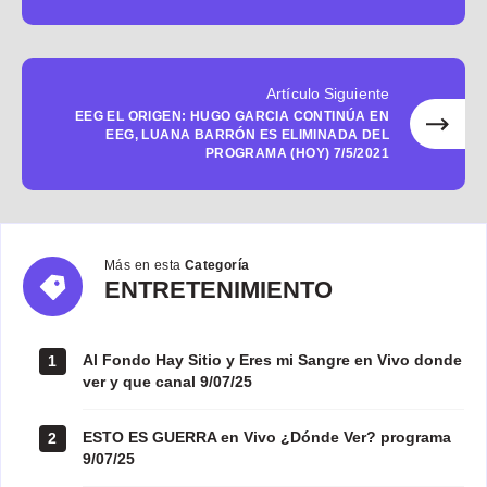
Artículo Siguiente
EEG EL ORIGEN: HUGO GARCIA CONTINÚA EN
EEG, LUANA BARRÓN ES ELIMINADA DEL
PROGRAMA (HOY) 7/5/2021
Más en esta
Categoría
ENTRETENIMIENTO
ENTRETENIMIENTO
Al Fondo Hay Sitio y Eres mi Sangre en Vivo donde
1
ver y que canal 9/07/25
ESTO ES GUERRA en Vivo ¿Dónde Ver? programa
2
9/07/25