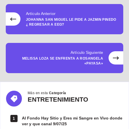
Artículo Anterior
JOHANNA SAN MIGUEL LE PIDE A JAZMIN PINEDO
¿ REGRESAR A EEG?
Artículo Siguiente
MELISSA LOZA SE ENFRENTA A ROSANGELA
«PAYASA»
Más en esta
Categoría
ENTRETENIMIENTO
ENTRETENIMIENTO
Al Fondo Hay Sitio y Eres mi Sangre en Vivo donde
1
ver y que canal 9/07/25