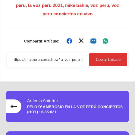
peru
,
la voz peru 2021
,
mike bahia
,
voz peru
,
voz
peru conciertos en vivo
Compartir
Compartir
Compartir
Compartir
Compartir Artículo:
en
en
en
en
Facebook
Twitter
Email
Whatsapp
Copiar Enlace
Artículo Anterior
PELO D’ AMBROSIO EN LA VOZ PERÚ CONCIERTOS
(HOY) 16/8/2021