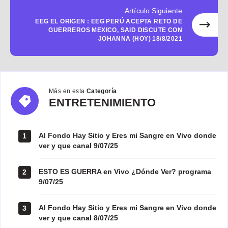
Artículo Siguiente
EEG EL ORIGEN : EEG PERÚ ACEPTA RETO DE
GUERREROS MEXICO, SAID DISCUTE CON
JOHANNA (HOY) 18/8/2021
Más en esta
Categoría
ENTRETENIMIENTO
ENTRETENIMIENTO
Al Fondo Hay Sitio y Eres mi Sangre en Vivo donde
1
ver y que canal 9/07/25
ESTO ES GUERRA en Vivo ¿Dónde Ver? programa
2
9/07/25
Al Fondo Hay Sitio y Eres mi Sangre en Vivo donde
3
ver y que canal 8/07/25