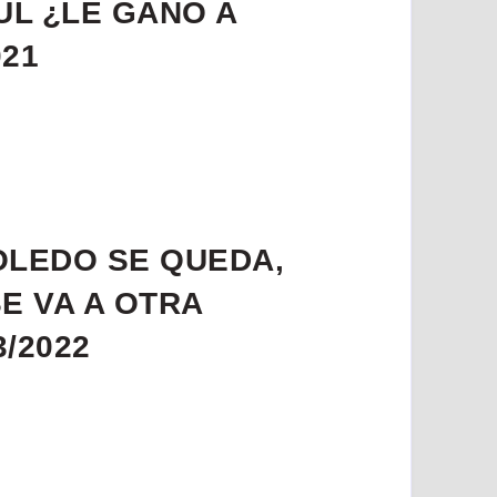
UL ¿LE GANO A
021
OLEDO SE QUEDA,
E VA A OTRA
/2022