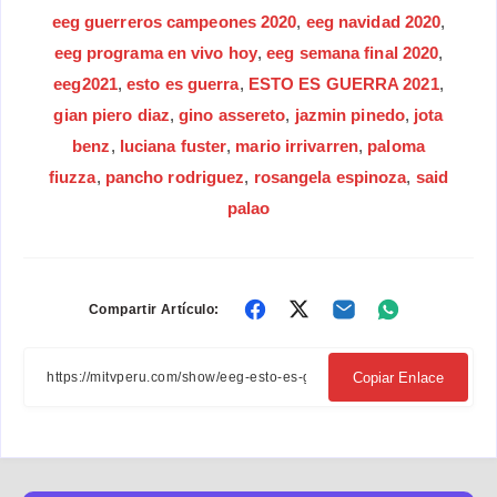
eeg guerreros campeones 2020
,
eeg navidad 2020
,
eeg programa en vivo hoy
,
eeg semana final 2020
,
eeg2021
,
esto es guerra
,
ESTO ES GUERRA 2021
,
gian piero diaz
,
gino assereto
,
jazmin pinedo
,
jota
benz
,
luciana fuster
,
mario irrivarren
,
paloma
fiuzza
,
pancho rodriguez
,
rosangela espinoza
,
said
palao
Compartir
Compartir
Compartir
Compartir
Compartir Artículo:
en
en
en
en
Facebook
Twitter
Email
Whatsapp
Copiar Enlace