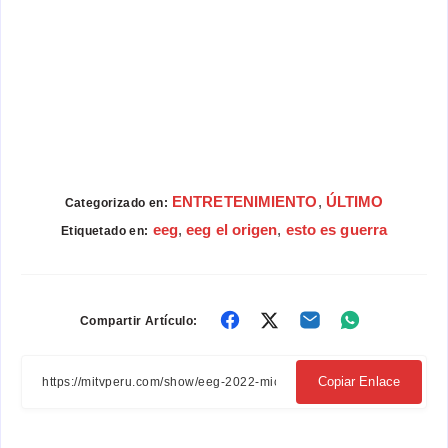
ENTRETENIMIENTO
,
ÚLTIMO
Categorizado en:
eeg
,
eeg el origen
,
esto es guerra
Etiquetado en:
Compartir
Compartir
Compartir
Compartir
Compartir Artículo:
en
en
en
en
Facebook
Twitter
Email
Whatsapp
Copiar Enlace