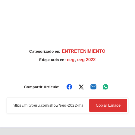
ENTRETENIMIENTO
Categorizado en:
eeg
,
eeg 2022
Etiquetado en:
Compartir
Compartir
Compartir
Compartir
Compartir Artículo:
en
en
en
en
Facebook
Twitter
Email
Whatsapp
Copiar Enlace