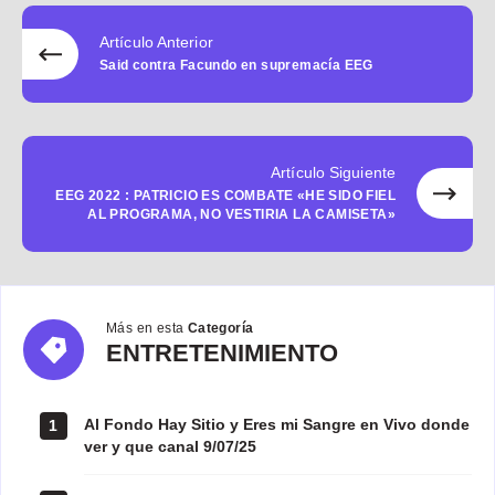
Artículo Anterior
Said contra Facundo en supremacía EEG
Artículo Siguiente
EEG 2022 : PATRICIO ES COMBATE «HE SIDO FIEL
AL PROGRAMA, NO VESTIRIA LA CAMISETA»
Más en esta
Categoría
ENTRETENIMIENTO
ENTRETENIMIENTO
Al Fondo Hay Sitio y Eres mi Sangre en Vivo donde
1
ver y que canal 9/07/25