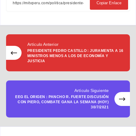
Facebook
Twitter
Email
Whatsapp
Copiar Enlace
Artículo Anterior
PRESIDENTE PEDRO CASTILLO : JURAMENTA A 16
MINISTROS MENOS A LOS DE ECONOMÍA Y
JUSTICIA
Artículo Siguiente
EEG EL ORIGEN : PANCHO R. FUERTE DISCUSIÓN
CON PIERO, COMBATE GANA LA SEMANA (HOY)
30/7/2021