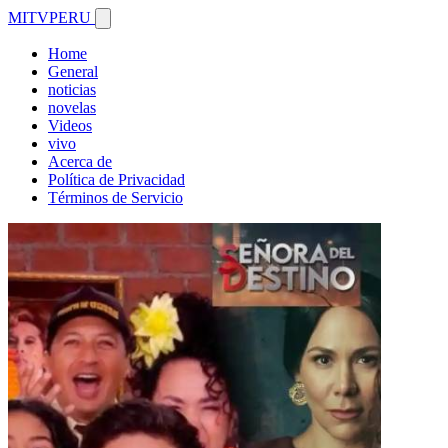
MITVPERU
Home
General
noticias
novelas
Videos
vivo
Acerca de
Política de Privacidad
Términos de Servicio